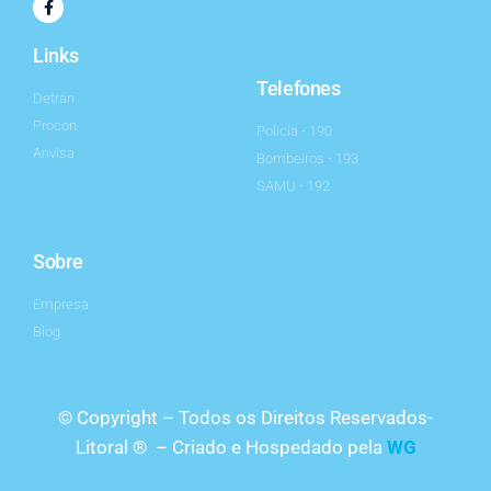
Links
Telefones
Detran
Procon
Policia - 190
Anvisa
Bombeiros - 193
SAMU - 192
Sobre
Empresa
Blog
© Copyright – Todos os Direitos Reservados-
Litoral ® – Criado e Hospedado pela
WG