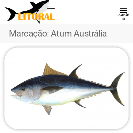
LITORAL
Fornecendo
CARDÁP
IO
Qualidade e
DISTRIBUIDORA
Tecnologia
Marcação:
Atum Austrália