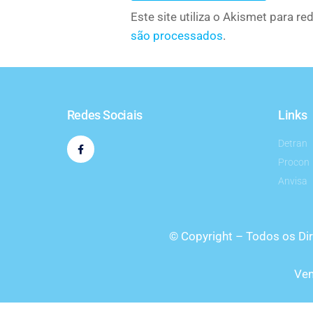
Este site utiliza o Akismet para r
são processados
.
Redes Sociais
Links
Detran
Procon
Anvisa
© Copyright – Todos os Di
Ven