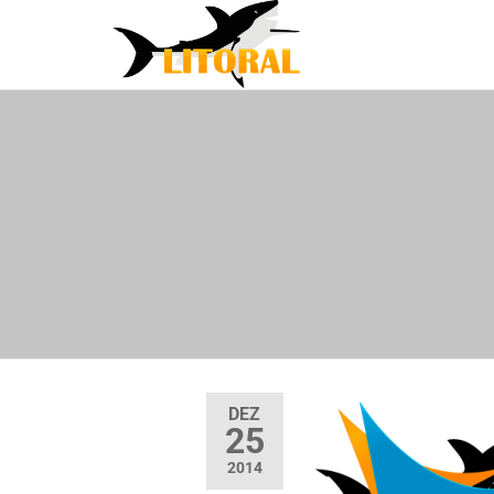
LITORAL
Fornecendo
Qualidade e
DISTRIBU
Tecnologia
DEZ
25
2014