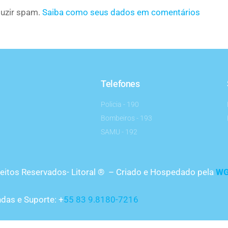
eduzir spam.
Saiba como seus dados em comentários
Telefones
Policia - 190
Bombeiros - 193
SAMU - 192
reitos Reservados- Litoral ® – Criado e Hospedado pela
W
das e Suporte: +
55 83 9.8180-7216
CNPJ: 08971193/0001-30