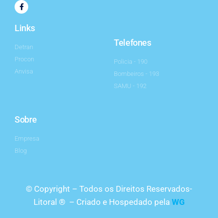
Links
Telefones
Detran
Procon
Policia - 190
Anvisa
Bombeiros - 193
SAMU - 192
Sobre
Empresa
Blog
© Copyright – Todos os Direitos Reservados-
Litoral ® – Criado e Hospedado pela
WG