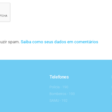
eduzir spam.
Saiba como seus dados em comentários
Telefones
Policia - 190
Bombeiros - 193
SAMU - 192