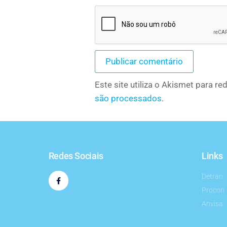
Este site utiliza o Akismet para r
são processados
.
Redes Sociais
Links
Detran
Procon
Anvisa